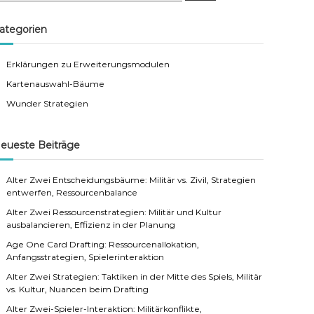
a
r
c
ategorien
h
Erklärungen zu Erweiterungsmodulen
Kartenauswahl-Bäume
Wunder Strategien
eueste Beiträge
Alter Zwei Entscheidungsbäume: Militär vs. Zivil, Strategien
entwerfen, Ressourcenbalance
Alter Zwei Ressourcenstrategien: Militär und Kultur
ausbalancieren, Effizienz in der Planung
Age One Card Drafting: Ressourcenallokation,
Anfangsstrategien, Spielerinteraktion
Alter Zwei Strategien: Taktiken in der Mitte des Spiels, Militär
vs. Kultur, Nuancen beim Drafting
Alter Zwei-Spieler-Interaktion: Militärkonflikte,