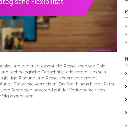
a
r
K
c
h
f
o
r
:
N
eplay und generiert essentielle Ressourcen wie Gold,
 und technologische Fortschritte erleichtern. Um sein
r sorgfältige Planung und Ressourcenmanagement
äufige Fallstricke vermeiden. Darüber hinaus bietet Petra
ht, ihre Strategien basierend auf der Verfügbarkeit von
Erfolg anzupassen.