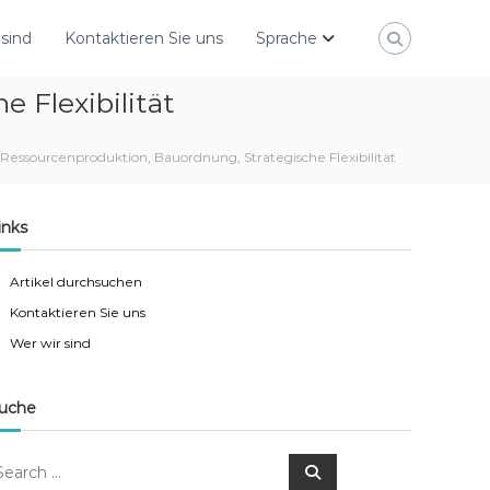
 sind
Kontaktieren Sie uns
Sprache
 Flexibilität
Ressourcenproduktion, Bauordnung, Strategische Flexibilität
inks
Artikel durchsuchen
Kontaktieren Sie uns
Wer wir sind
uche
S
e