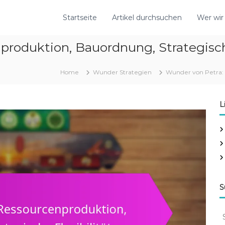
Startseite
Artikel durchsuchen
Wer wir
roduktion, Bauordnung, Strategische
Home
Wunder Strategien
Wunder von Petra: 
L
S
S
e