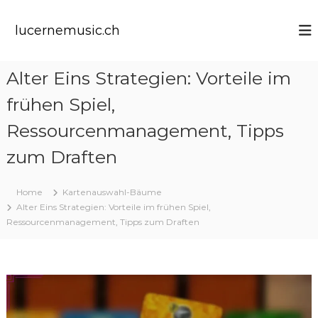
S
k
lucernemusic.ch
i
p
t
Alter Eins Strategien: Vorteile im
o
c
frühen Spiel,
o
n
Ressourcenmanagement, Tipps
t
zum Draften
e
n
t
Home
Kartenauswahl-Bäume
Alter Eins Strategien: Vorteile im frühen Spiel,
Ressourcenmanagement, Tipps zum Draften