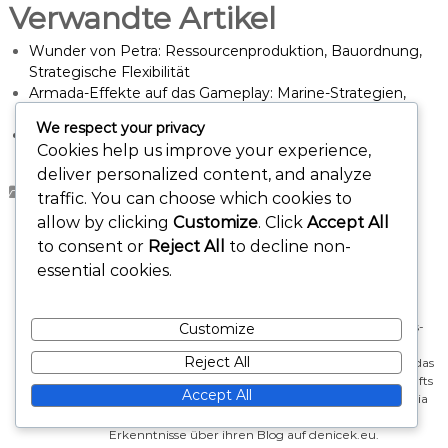
Verwandte Artikel
Wunder von Petra: Ressourcenproduktion, Bauordnung,
Strategische Flexibilität
Armada-Effekte auf das Gameplay: Marine-Strategien,
Militärische Expansion, Punktedynamik
We respect your privacy
Alter Eins Entscheidungsbäume: Optimale Kartenwahl,
Cookies help us improve your experience,
Drafting-Reihenfolge, Synergie-Erkundung
deliver personalized content, and analyze
Kartenauswahl-Bäume
traffic. You can choose which cookies to
allow by clicking
Customize
. Click
Accept All
to consent or
Reject All
to decline non-
Lydia Hawthorne
essential cookies.
Als leidenschaftliche Brettspielstrategin und
Pädagogin hat Lydia Hawthorne ihre Karriere der
Erforschung der Feinheiten von Spielmechaniken
gewidmet. Mit einem Fokus auf die Seven Wonders-
Customize
Serie erstellt sie detaillierte Strategieführer und
Reject All
Entscheidungsbäume, um den Spielern zu helfen, das
Spiel zu meistern. Wenn sie nicht gerade Kartendrafts
Accept All
oder Erweiterungsmodule analysiert, verbringt Lydia
gerne Spielabende mit Freunden und teilt ihre
Erkenntnisse über ihren Blog auf denicek.eu.